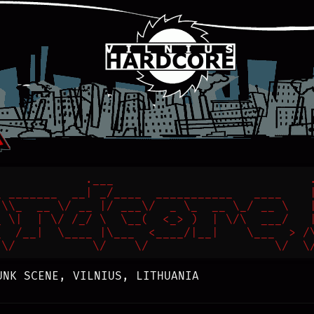
            .___                            .
 _______  __| _/____  ___________   ____    |
\\_  __ \/ __ |/ ___\/  _ \_  __ \_/ __ \   |
 \|  | \/ /_/ \  \__(  <_> )  | \/\  ___/   |
  /__|  \____ |\___  <____/|__|    \___  > /\
 \/           \/    \/                  \/  \
UNK SCENE, VILNIUS, LITHUANIA