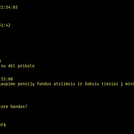
22:54:03
51:42
0
 nu dėl prikolo
:53:08
kaupimo pensijų fondus atsiimsiu ir šoksiu tiesiai į min
core bandas?
urą