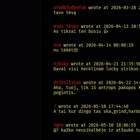
sfudbfudbefub
wrote at 2026-03-28 
tavo tėvą
evos tėvas
wrote at 2026-04-13 20:
As tikrai ten busiu 👍
eva
wrote at 2026-04-14 00:08:19
nu tėėėt😒
Sjksks
wrote at 2026-04-21 21:35:5
Davai visi hecklinam lucky strikus
Prikolistas
wrote at 2026-04-22 14
Aha, tuoj, tik iš antrops pakopos 
pogintis.
?
wrote at 2026-05-10 17:44:40
A tai kur dingo tas ska,grind,hard
ignx
wrote at 2026-05-10 18:06:55
@? kažko neusikalbėjo ir atšaukė t